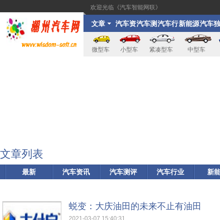
欢迎光临《汽车智能网联》
文章
汽车资
汽车测
汽车行
新能源
汽车
讯
评
业
家
微型车
小型车
紧凑型车
中型车
文章列表
最新
汽车资讯
汽车测评
汽车行业
新
蜕变：大庆油田的未来不止有油田
2021-03-07 15:40:31