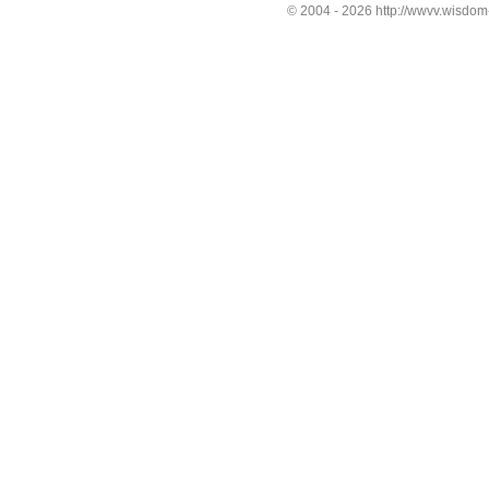
© 2004 -
2026 http://wwvv.wisdom-